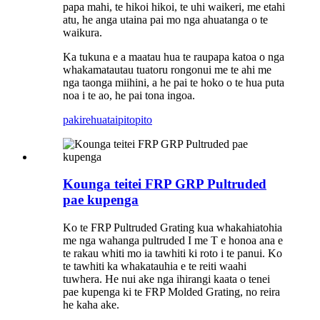
papa mahi, te hikoi hikoi, te uhi waikeri, me etahi
atu, he anga utaina pai mo nga ahuatanga o te
waikura.
Ka tukuna e a maatau hua te raupapa katoa o nga
whakamatautau tuatoru rongonui me te ahi me
nga taonga miihini, a he pai te hoko o te hua puta
noa i te ao, he pai tona ingoa.
pakirehua
taipitopito
Kounga teitei FRP GRP Pultruded
pae kupenga
Ko te FRP Pultruded Grating kua whakahiatohia
me nga wahanga pultruded I me T e honoa ana e
te rakau whiti mo ia tawhiti ki roto i te panui. Ko
te tawhiti ka whakatauhia e te reiti waahi
tuwhera. He nui ake nga ihirangi kaata o tenei
pae kupenga ki te FRP Molded Grating, no reira
he kaha ake.