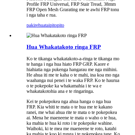
Profile FRP Universal, FRP Stair Tread, 38mm
FRP Open Mesh Grarating me te awhi FRP tonu
i nga taha e rua.
pakirehua
taipitopito
Hua Whakatakoto ringa FRP
Ko te tikanga whakatakoto-a-ringa te tikanga mo
te hanga i nga hua hiato FRP GRP. Kaore e
hiahiatia nga pukenga hangarau me nga miihini.
He ahua iti me te kaha o te mahi, ina koa mo nga
waahanga nui penei i te waka FRP. Ko te haurua
o te pokepoke ka whakamahia i te wa e
whakatakotohia ana e te ringaringa.
Kei te pokepokea nga ahua hanga o nga hua
FRP. Kia whiti te mata o te hua me te kakano
ranei, me whai ahua rite te mata o te pokepokea
ai. Mena he maeneene te mata o waho o te hua,
ka mahia te hua ki roto i te pokepoke wahine.
Waihoki, ki te mea me maeneene te roto, katahi
ka mahia te koo ki runga i te pokepokea tane. Ko