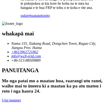
te pokepokea ai kia kore he koha na te mea ka
hangaia e te hua FRP te tohu o te koha e rite ana.
pakirehua
taipitopito
whakapā mai
Nama 155, Xiakang Road, Dongchen Town, Rugao City,
Jiangsu Prov. Haina
+8613962721862
info@well-grid.com
+86-513-88509889
PANUITANGA
Mo nga patai mo a maatau hua, raarangi utu ranei,
waiho mai to imeera ki a maatau ka pa atu matou i
roto i nga haora 24.
Uiui inaianei