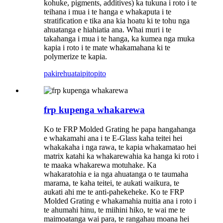
kohuke, pigments, additives) ka tukuna i roto i te
teihana i mua i te hanga e whakaputa i te
stratification e tika ana kia hoatu ki te tohu nga
ahuatanga e hiahiatia ana. Whai muri i te
takahanga i mua i te hanga, ka kumea nga muka
kapia i roto i te mate whakamahana ki te
polymerize te kapia.
pakirehua
taipitopito
frp kupenga whakarewa
Ko te FRP Molded Grating he papa hangahanga
e whakamahi ana i te E-Glass kaha teitei hei
whakakaha i nga rawa, te kapia whakamatao hei
matrix katahi ka whakarewahia ka hanga ki roto i
te maaka whakarewa motuhake. Ka
whakaratohia e ia nga ahuatanga o te taumaha
marama, te kaha teitei, te aukati waikura, te
aukati ahi me te anti-pahekeheke. Ko te FRP
Molded Grating e whakamahia nuitia ana i roto i
te ahumahi hinu, te miihini hiko, te wai me te
maimoatanga wai para, te rangahau moana hei