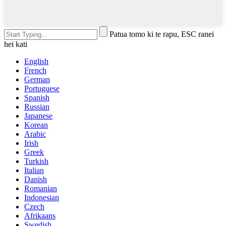
Patua tomo ki te rapu, ESC ranei
hei kati
English
French
German
Portuguese
Spanish
Russian
Japanese
Korean
Arabic
Irish
Greek
Turkish
Italian
Danish
Romanian
Indonesian
Czech
Afrikaans
Swedish