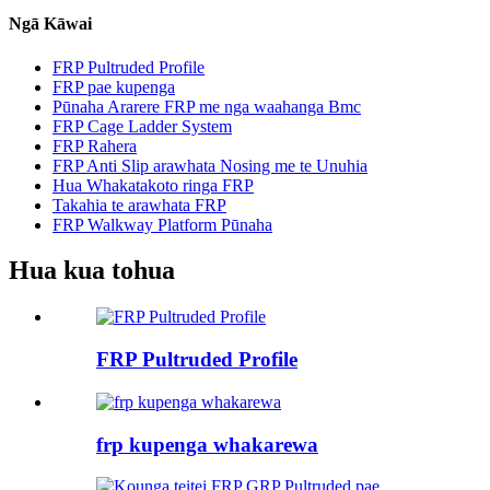
Ngā Kāwai
FRP Pultruded Profile
FRP pae kupenga
Pūnaha Ararere FRP me nga waahanga Bmc
FRP Cage Ladder System
FRP Rahera
FRP Anti Slip arawhata Nosing me te Unuhia
Hua Whakatakoto ringa FRP
Takahia te arawhata FRP
FRP Walkway Platform Pūnaha
Hua kua tohua
FRP Pultruded Profile
frp kupenga whakarewa