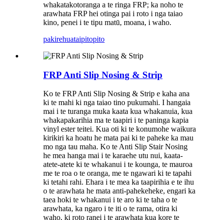
whakatakotoranga a te ringa FRP; ka noho te
arawhata FRP hei otinga pai i roto i nga taiao
kino, penei i te tipu matū, moana, i waho.
pakirehua
taipitopito
FRP Anti Slip Nosing & Strip
Ko te FRP Anti Slip Nosing & Strip e kaha ana
ki te mahi ki nga taiao tino pukumahi. I hangaia
mai i te turanga muka kaata kua whakanuia, kua
whakapakarihia ma te taapiri i te paninga kapia
vinyl ester teitei. Kua oti ki te konumohe waikura
kirikiri ka hoatu he mata pai ki te paheke ka mau
mo nga tau maha. Ko te Anti Slip Stair Nosing
he mea hanga mai i te karaehe utu nui, kaata-
atete-atete ki te whakanui i te kounga, te mauroa
me te roa o te oranga, me te ngawari ki te tapahi
ki tetahi rahi. Ehara i te mea ka taapirihia e te ihu
o te arawhata he mata anti-pahekeheke, engari ka
taea hoki te whakanui i te aro ki te taha o te
arawhata, ka ngaro i te iti o te rama, otira ki
waho, ki roto ranei i te arawhata kua kore te