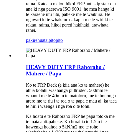
rama. Katoa a matou hikoi FRP anti slip stair e u
ana ki nga paerewa ISO 9001, he mea hanga ki
te karaehe utu-utu, paheke me te waikura. He
ngawari ki te whakauru - kapia me te wiri ki te
rakau, raima, hikoi pereti hakihaki, arawhata
ranei.
pakirehua
taipitopito
HEAVY DUTY FRP Rahoraho /
Mahere / Papa
Ko te FRP Deck (e kiia ana ko te mahere) he
ahua kotahi-waahanga pultruded, 500mm te
whanui me te 40mm te matotoru, me te hononga
arero me te riu i te roa o te papa e mau ai, ka taea
te hiri i waenga i nga roa o te tohu.
Ka hoatu e te Rahoraho FRP he papa totoka me
te mata anti-paheke. Ka horahia te 1.5m i te
kawenga hoahoa o 5kN/m2 me te rohe