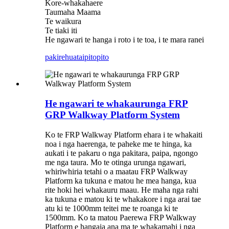
Kore-whakahaere
Taumaha Maama
Te waikura
Te tiaki iti
He ngawari te hanga i roto i te toa, i te mara ranei
pakirehua
taipitopito
He ngawari te whakaurunga FRP
GRP Walkway Platform System
Ko te FRP Walkway Platform ehara i te whakaiti
noa i nga haerenga, te paheke me te hinga, ka
aukati i te pakaru o nga pakitara, paipa, ngongo
me nga taura. Mo te otinga urunga ngawari,
whiriwhiria tetahi o a maatau FRP Walkway
Platform ka tukuna e matou he mea hanga, kua
rite hoki hei whakauru maau. He maha nga rahi
ka tukuna e matou ki te whakakore i nga arai tae
atu ki te 1000mm teitei me te roanga ki te
1500mm. Ko ta matou Paerewa FRP Walkway
Platform e hangaia ana ma te whakamahi i nga