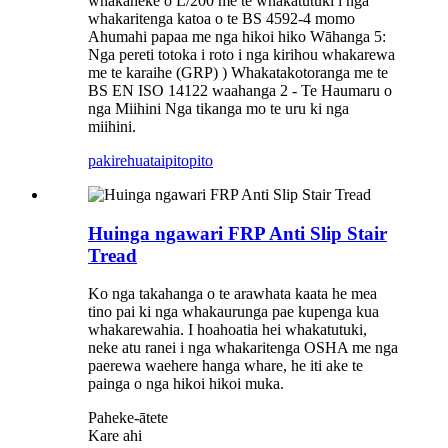
whakaheke o L/200 me te whakatutuki i nga
whakaritenga katoa o te BS 4592-4 momo
Ahumahi papaa me nga hikoi hiko Wāhanga 5:
Nga pereti totoka i roto i nga kirihou whakarewa
me te karaihe (GRP) ) Whakatakotoranga me te
BS EN ISO 14122 waahanga 2 - Te Haumaru o
nga Miihini Nga tikanga mo te uru ki nga
miihini.
pakirehua
taipitopito
Huinga ngawari FRP Anti Slip Stair
Tread
Ko nga takahanga o te arawhata kaata he mea
tino pai ki nga whakaurunga pae kupenga kua
whakarewahia. I hoahoatia hei whakatutuki,
neke atu ranei i nga whakaritenga OSHA me nga
paerewa waehere hanga whare, he iti ake te
painga o nga hikoi hikoi muka.
Paheke-ātete
Kare ahi