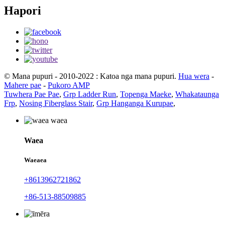
Hapori
© Mana pupuri - 2010-2022 : Katoa nga mana pupuri.
Hua wera
-
Mahere pae
-
Pukoro AMP
Tuwhera Pae Pae
,
Grp Ladder Run
,
Topenga Maeke
,
Whakataunga
Frp
,
Nosing Fiberglass Stair
,
Grp Hanganga Kurupae
,
Waea
Waeaea
+8613962721862
+86-513-88509885