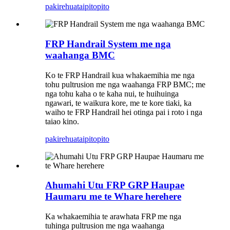
pakirehua
taipitopito
FRP Handrail System me nga
waahanga BMC
Ko te FRP Handrail kua whakaemihia me nga
tohu pultrusion me nga waahanga FRP BMC; me
nga tohu kaha o te kaha nui, te huihuinga
ngawari, te waikura kore, me te kore tiaki, ka
waiho te FRP Handrail hei otinga pai i roto i nga
taiao kino.
pakirehua
taipitopito
Ahumahi Utu FRP GRP Haupae
Haumaru me te Whare herehere
Ka whakaemihia te arawhata FRP me nga
tuhinga pultrusion me nga waahanga