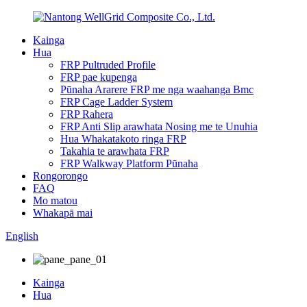
Kainga
Hua
FRP Pultruded Profile
FRP pae kupenga
Pūnaha Ararere FRP me nga waahanga Bmc
FRP Cage Ladder System
FRP Rahera
FRP Anti Slip arawhata Nosing me te Unuhia
Hua Whakatakoto ringa FRP
Takahia te arawhata FRP
FRP Walkway Platform Pūnaha
Rongorongo
FAQ
Mo matou
Whakapā mai
English
Kainga
Hua