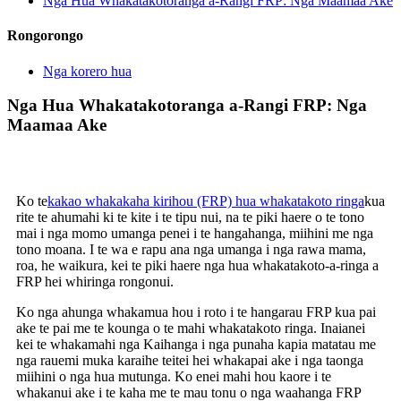
Nga Hua Whakatakotoranga a-Rangi FRP: Nga Maamaa Ake
Rongorongo
Nga korero hua
Nga Hua Whakatakotoranga a-Rangi FRP: Nga
Maamaa Ake
Ko te
kakao whakakaha kirihou (FRP) hua whakatakoto ringa
kua
rite te ahumahi ki te kite i te tipu nui, na te piki haere o te tono
mai i nga momo umanga penei i te hangahanga, miihini me nga
tono moana. I te wa e rapu ana nga umanga i nga rawa mama,
roa, he waikura, kei te piki haere nga hua whakatakoto-a-ringa a
FRP hei whiringa rongonui.
Ko nga ahunga whakamua hou i roto i te hangarau FRP kua pai
ake te pai me te kounga o te mahi whakatakoto ringa. Inaianei
kei te whakamahi nga Kaihanga i nga punaha kapia matatau me
nga rauemi muka karaihe teitei hei whakapai ake i nga taonga
miihini o nga hua mutunga. Ko enei mahi hou kaore i te
whakanui ake i te kaha me te mau tonu o nga waahanga FRP