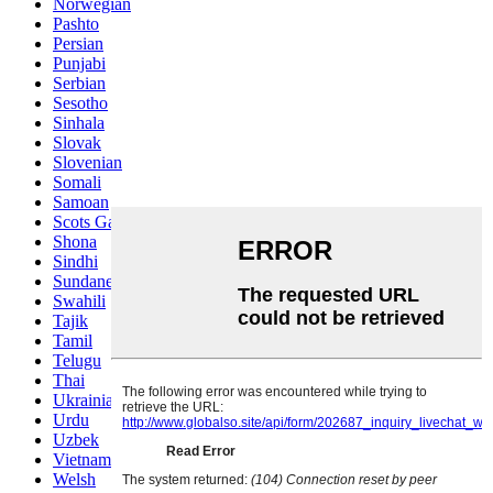
Norwegian
Pashto
Persian
Punjabi
Serbian
Sesotho
Sinhala
Slovak
Slovenian
Somali
Samoan
Scots Gaelic
Shona
Sindhi
Sundanese
Swahili
Tajik
Tamil
Telugu
Thai
Ukrainian
Urdu
Uzbek
Vietnamese
Welsh