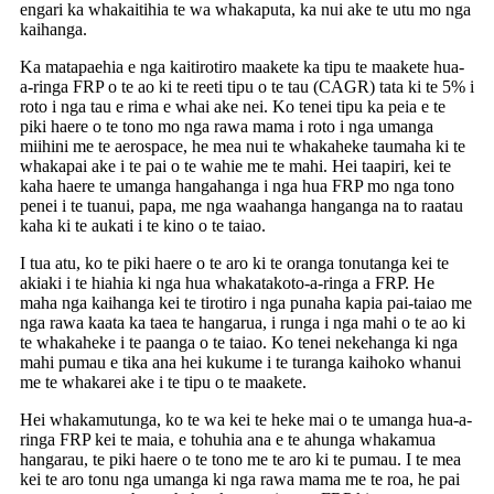
engari ka whakaitihia te wa whakaputa, ka nui ake te utu mo nga
kaihanga.
Ka matapaehia e nga kaitirotiro maakete ka tipu te maakete hua-
a-ringa FRP o te ao ki te reeti tipu o te tau (CAGR) tata ki te 5% i
roto i nga tau e rima e whai ake nei. Ko tenei tipu ka peia e te
piki haere o te tono mo nga rawa mama i roto i nga umanga
miihini me te aerospace, he mea nui te whakaheke taumaha ki te
whakapai ake i te pai o te wahie me te mahi. Hei taapiri, kei te
kaha haere te umanga hangahanga i nga hua FRP mo nga tono
penei i te tuanui, papa, me nga waahanga hanganga na to raatau
kaha ki te aukati i te kino o te taiao.
I tua atu, ko te piki haere o te aro ki te oranga tonutanga kei te
akiaki i te hiahia ki nga hua whakatakoto-a-ringa a FRP. He
maha nga kaihanga kei te tirotiro i nga punaha kapia pai-taiao me
nga rawa kaata ka taea te hangarua, i runga i nga mahi o te ao ki
te whakaheke i te paanga o te taiao. Ko tenei nekehanga ki nga
mahi pumau e tika ana hei kukume i te turanga kaihoko whanui
me te whakarei ake i te tipu o te maakete.
Hei whakamutunga, ko te wa kei te heke mai o te umanga hua-a-
ringa FRP kei te maia, e tohuhia ana e te ahunga whakamua
hangarau, te piki haere o te tono me te aro ki te pumau. I te mea
kei te aro tonu nga umanga ki nga rawa mama me te roa, he pai