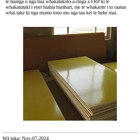
te tuunga o nga hua whakatakoto-a-ringa a FRP ki te
whakatutuki i enei hiahia hurihuri, me te whakarite i to raatau
whai take ki nga momo tono mo nga tau kei te heke mai.
Wā tuku: Nov-07-2024