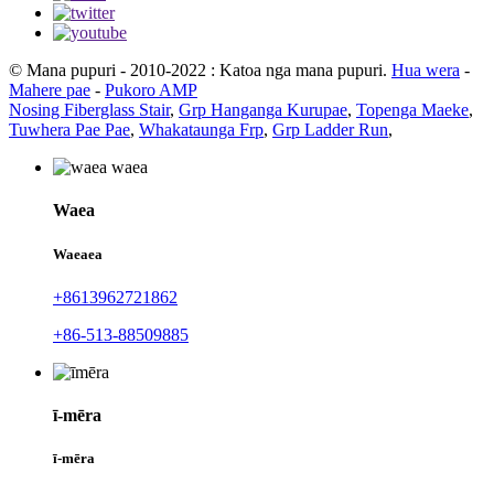
© Mana pupuri - 2010-2022 : Katoa nga mana pupuri.
Hua wera
-
Mahere pae
-
Pukoro AMP
Nosing Fiberglass Stair
,
Grp Hanganga Kurupae
,
Topenga Maeke
,
Tuwhera Pae Pae
,
Whakataunga Frp
,
Grp Ladder Run
,
Waea
Waeaea
+8613962721862
+86-513-88509885
ī-mēra
ī-mēra