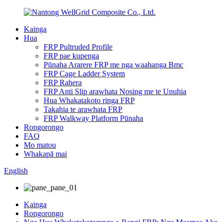
Kainga
Hua
FRP Pultruded Profile
FRP pae kupenga
Pūnaha Ararere FRP me nga waahanga Bmc
FRP Cage Ladder System
FRP Rahera
FRP Anti Slip arawhata Nosing me te Unuhia
Hua Whakatakoto ringa FRP
Takahia te arawhata FRP
FRP Walkway Platform Pūnaha
Rongorongo
FAQ
Mo matou
Whakapā mai
English
Kainga
Rongorongo