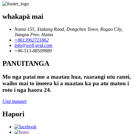
whakapā mai
Nama 155, Xiakang Road, Dongchen Town, Rugao City,
Jiangsu Prov. Haina
+8613962721862
info@well-grid.com
+86-513-88509889
PANUITANGA
Mo nga patai mo a maatau hua, raarangi utu ranei,
waiho mai to imeera ki a maatau ka pa atu matou i
roto i nga haora 24.
Uiui inaianei
Hapori