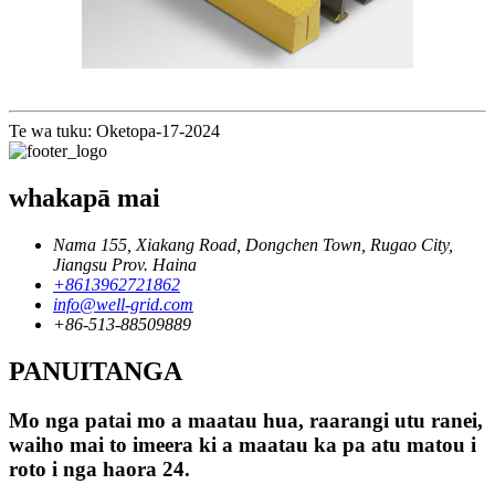
Te wa tuku: Oketopa-17-2024
whakapā mai
Nama 155, Xiakang Road, Dongchen Town, Rugao City,
Jiangsu Prov. Haina
+8613962721862
info@well-grid.com
+86-513-88509889
PANUITANGA
Mo nga patai mo a maatau hua, raarangi utu ranei,
waiho mai to imeera ki a maatau ka pa atu matou i
roto i nga haora 24.