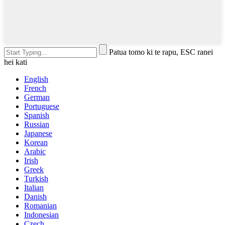
Patua tomo ki te rapu, ESC ranei
hei kati
English
French
German
Portuguese
Spanish
Russian
Japanese
Korean
Arabic
Irish
Greek
Turkish
Italian
Danish
Romanian
Indonesian
Czech