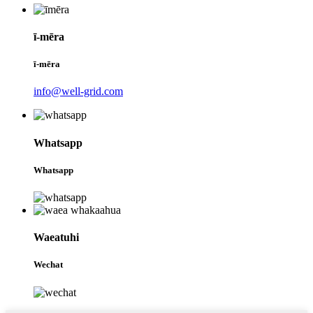
ī-mēra
ī-mēra
info@well-grid.com
Whatsapp
Whatsapp
Waeatuhi
Wechat