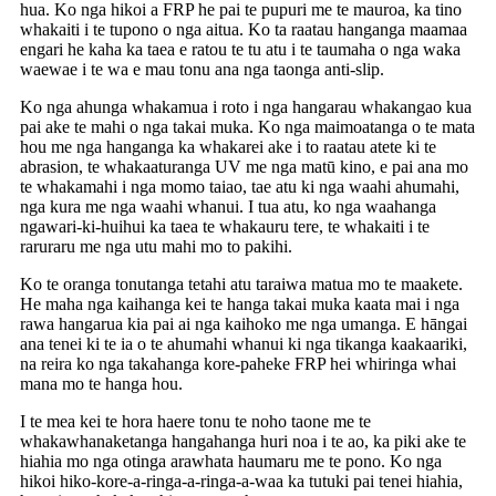
hua. Ko nga hikoi a FRP he pai te pupuri me te mauroa, ka tino
whakaiti i te tupono o nga aitua. Ko ta raatau hanganga maamaa
engari he kaha ka taea e ratou te tu atu i te taumaha o nga waka
waewae i te wa e mau tonu ana nga taonga anti-slip.
Ko nga ahunga whakamua i roto i nga hangarau whakangao kua
pai ake te mahi o nga takai muka. Ko nga maimoatanga o te mata
hou me nga hanganga ka whakarei ake i to raatau atete ki te
abrasion, te whakaaturanga UV me nga matū kino, e pai ana mo
te whakamahi i nga momo taiao, tae atu ki nga waahi ahumahi,
nga kura me nga waahi whanui. I tua atu, ko nga waahanga
ngawari-ki-huihui ka taea te whakauru tere, te whakaiti i te
raruraru me nga utu mahi mo to pakihi.
Ko te oranga tonutanga tetahi atu taraiwa matua mo te maakete.
He maha nga kaihanga kei te hanga takai muka kaata mai i nga
rawa hangarua kia pai ai nga kaihoko me nga umanga. E hāngai
ana tenei ki te ia o te ahumahi whanui ki nga tikanga kaakaariki,
na reira ko nga takahanga kore-paheke FRP hei whiringa whai
mana mo te hanga hou.
I te mea kei te hora haere tonu te noho taone me te
whakawhanaketanga hangahanga huri noa i te ao, ka piki ake te
hiahia mo nga otinga arawhata haumaru me te pono. Ko nga
hikoi hiko-kore-a-ringa-a-ringa-a-waa ka tutuki pai tenei hiahia,