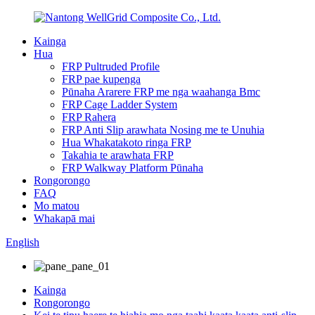
Kainga
Hua
FRP Pultruded Profile
FRP pae kupenga
Pūnaha Ararere FRP me nga waahanga Bmc
FRP Cage Ladder System
FRP Rahera
FRP Anti Slip arawhata Nosing me te Unuhia
Hua Whakatakoto ringa FRP
Takahia te arawhata FRP
FRP Walkway Platform Pūnaha
Rongorongo
FAQ
Mo matou
Whakapā mai
English
Kainga
Rongorongo