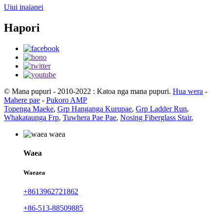
Uiui inaianei
Hapori
© Mana pupuri - 2010-2022 : Katoa nga mana pupuri.
Hua wera
-
Mahere pae
-
Pukoro AMP
Topenga Maeke
,
Grp Hanganga Kurupae
,
Grp Ladder Run
,
Whakataunga Frp
,
Tuwhera Pae Pae
,
Nosing Fiberglass Stair
,
Waea
Waeaea
+8613962721862
+86-513-88509885