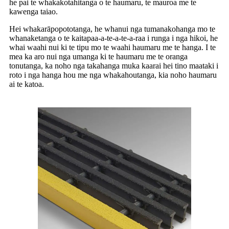
he pai te whakakotahitanga o te haumaru, te mauroa me te
kawenga taiao.
Hei whakarāpopototanga, he whanui nga tumanakohanga mo te
whanaketanga o te kaitapaa-a-te-a-te-a-raa i runga i nga hikoi, he
whai waahi nui ki te tipu mo te waahi haumaru me te hanga. I te
mea ka aro nui nga umanga ki te haumaru me te oranga
tonutanga, ka noho nga takahanga muka kaarai hei tino maataki i
roto i nga hanga hou me nga whakahoutanga, kia noho haumaru
ai te katoa.