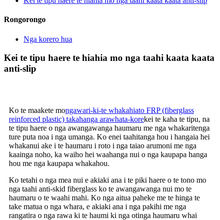
Kei te tipu haere te hiahia mo nga taahi kaata kaata anti-slip
Rongorongo
Nga korero hua
Kei te tipu haere te hiahia mo nga taahi kaata kaata
anti-slip
Ko te maakete mo
ngawari-ki-te whakahiato FRP (fiberglass
reinforced plastic) takahanga arawhata-kore
kei te kaha te tipu, na
te tipu haere o nga awangawanga haumaru me nga whakaritenga
ture puta noa i nga umanga. Ko enei taahitanga hou i hangaia hei
whakanui ake i te haumaru i roto i nga taiao arumoni me nga
kaainga noho, ka waiho hei waahanga nui o nga kaupapa hanga
hou me nga kaupapa whakahou.
Ko tetahi o nga mea nui e akiaki ana i te piki haere o te tono mo
nga taahi anti-skid fiberglass ko te awangawanga nui mo te
haumaru o te waahi mahi. Ko nga aitua paheke me te hinga te
take matua o nga whara, e akiaki ana i nga pakihi me nga
rangatira o nga rawa ki te haumi ki nga otinga haumaru whai